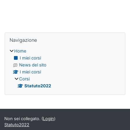
Blocchi
Salta Navigazione
Navigazione
Home
I miei corsi
News del sito
I miei corsi
Corsi
Statuto2022
Blocchi supplementari
Non sei collegato. (
Login
)
Statuto2022