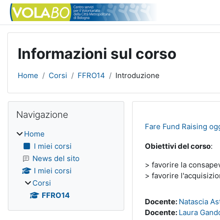
Vai al contenuto principale
Informazioni sul corso
Home
Corsi
FFRO14
Introduzione
Blocchi
Salta Navigazione
Navigazione
Fare Fund Raising og
Home
I miei corsi
Obiettivi del corso
:
News del sito
> favorire la consapev
I miei corsi
> favorire l'acquisizi
Corsi
FFRO14
Docente:
Natascia Ast
Docente:
Laura Gando